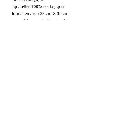
aquarelles 100% ecologiques
format environ 29 cm X 38 cm
exemplaire numéroté et signé
Aquarelle d'après une de mes photos
prise en gironde
Livraison Gratuite
France métropolitaine en Colissimo
Paiement sécurisé Visa
MasterCard Maestro
AmericanExpress PayPal