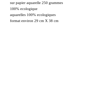
sur papier aquarelle 250 grammes
100% ecologique
aquarelles 100% ecologiques
format environ 29 cm X 38 cm
exemplaire numéroté et signé
Aquarelle d'après une de mes photos
prise à New York vue du downtown
Livraison Gratuite
France métropolitaine en Colissimo
Paiement sécurisé Visa
MasterCard Maestro
AmericanExpress PayPal