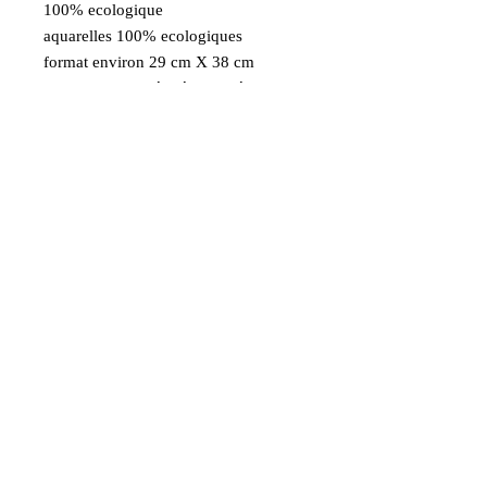
100% ecologique
aquarelles 100% ecologiques
format environ 29 cm X 38 cm
exemplaire numéroté et signé
Aquarelle d'après une de mes photos
prise à NYC vue du downtown
Livraison Gratuite
France métropolitaine en Colissimo
Paiement sécurisé Visa
MasterCard Maestro
AmericanExpress PayPal