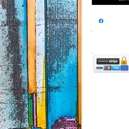
Liv
France métr