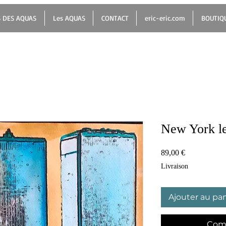
 DES AQUAS
Les AQUAS
CONTACT
eric-eric.com
BOUTIQ
New York l
Prix
89,00 €
Livraison
Ajouter au pan
Com