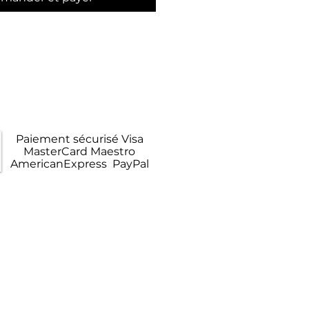
raison Gratuite
opolitaine en Colissimo
Paiement sécurisé Visa
MasterCard Maestro
AmericanExpress PayPal