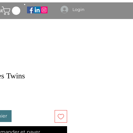
Login
UE
es Twins
ier
mander et payer