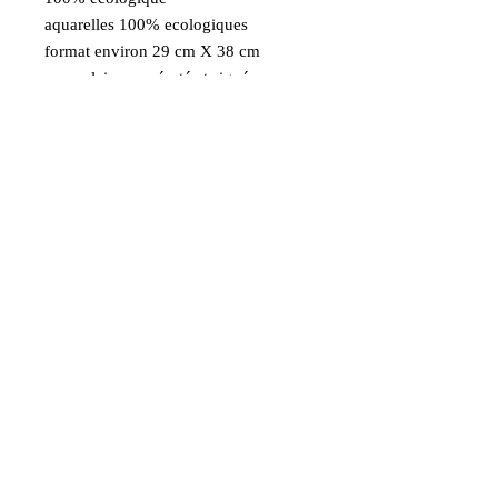
aquarelles 100% ecologiques
format environ 29 cm X 38 cm
exemplaire numéroté et signé
Aquarelle d'après une de mes photos
prise à Paris
Livraison Gratuite
France métropolitaine en Colissimo
Paiement sécurisé Visa
MasterCard Maestro
AmericanExpress PayPal