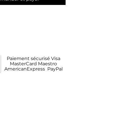
raison Gratuite
opolitaine en Colissimo
Paiement sécurisé Visa
MasterCard Maestro
AmericanExpress PayPal