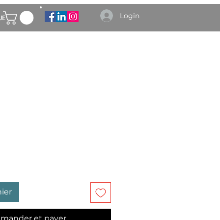
Login
UE
ier
mander et payer