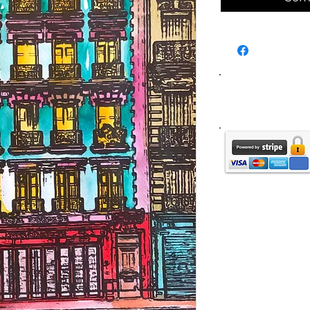
Liv
France métr