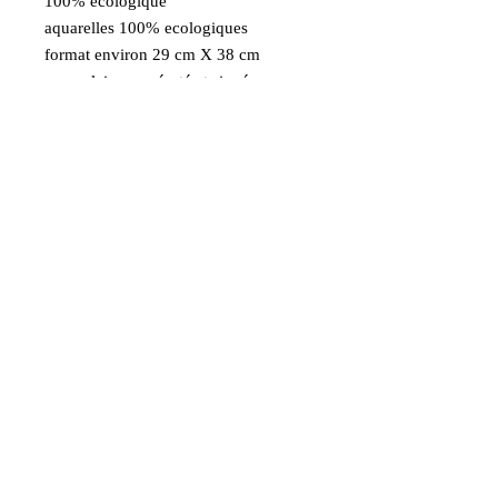
100% ecologique
aquarelles 100% ecologiques
format environ 29 cm X 38 cm
exemplaire numéroté et signé
Aquarelle d'après une de mes photos
prise à New York
Livraison Gratuite
France métropolitaine en Colissimo
Paiement sécurisé Visa
MasterCard Maestro
AmericanExpress PayPal