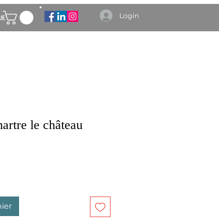
Login
UE
artre le château
ier