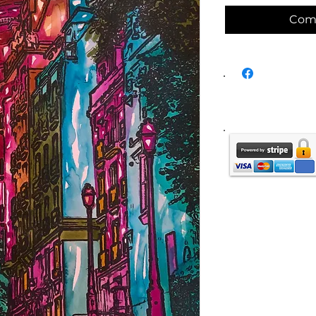
Com
Liv
France métr