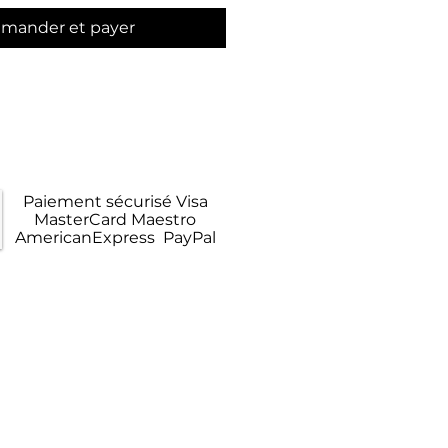
mander et payer
raison Gratuite
opolitaine en Colissimo
Paiement sécurisé Visa
MasterCard Maestro
AmericanExpress PayPal